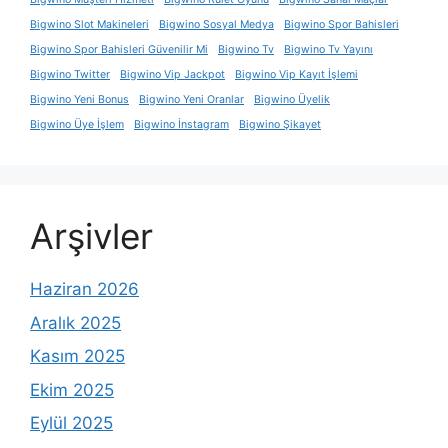
Bigwino Slot Makineleri
Bigwino Sosyal Medya
Bigwino Spor Bahisleri
Bigwino Spor Bahisleri Güvenilir Mi
Bigwino Tv
Bigwino Tv Yayını
Bigwino Twitter
Bigwino Vip Jackpot
Bigwino Vip Kayıt İşlemi
Bigwino Yeni Bonus
Bigwino Yeni Oranlar
Bigwino Üyelik
Bigwino Üye İşlem
Bigwino İnstagram
Bigwino Şikayet
Arşivler
Haziran 2026
Aralık 2025
Kasım 2025
Ekim 2025
Eylül 2025