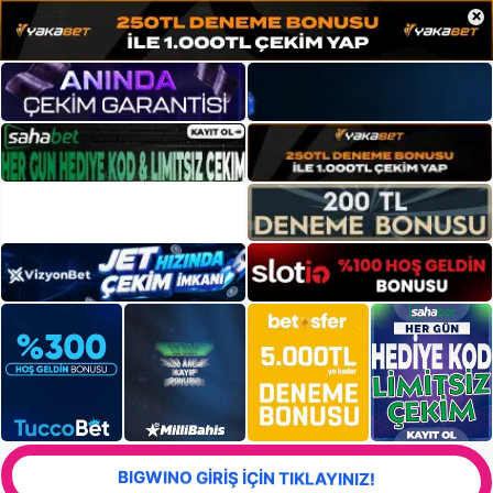
×
BIGWINO GİRİŞ İÇİN TIKLAYINIZ!