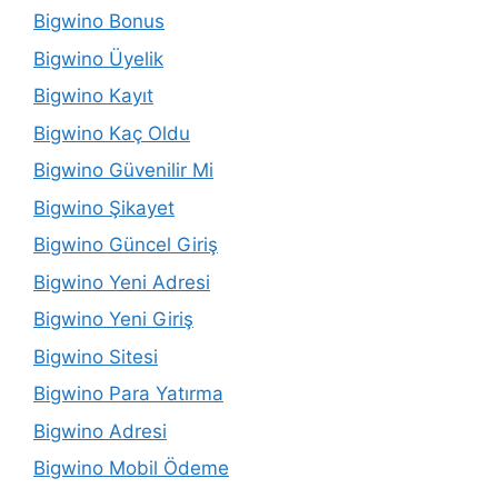
Bigwino Bonus
Bigwino Üyelik
Bigwino Kayıt
Bigwino Kaç Oldu
Bigwino Güvenilir Mi
Bigwino Şikayet
Bigwino Güncel Giriş
Bigwino Yeni Adresi
Bigwino Yeni Giriş
Bigwino Sitesi
Bigwino Para Yatırma
Bigwino Adresi
Bigwino Mobil Ödeme