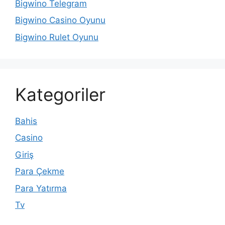
Bigwino Telegram
Bigwino Casino Oyunu
Bigwino Rulet Oyunu
Kategoriler
Bahis
Casino
Giriş
Para Çekme
Para Yatırma
Tv