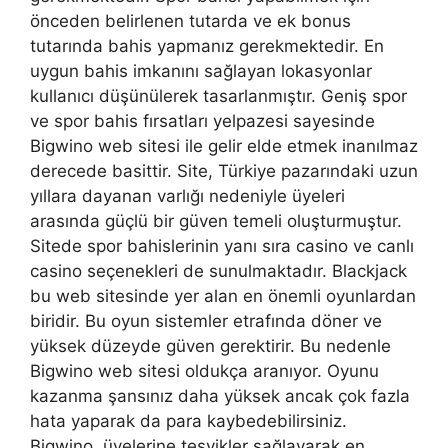
önceden belirlenen tutarda ve ek bonus
tutarında bahis yapmanız gerekmektedir. En
uygun bahis imkanını sağlayan lokasyonlar
kullanıcı düşünülerek tasarlanmıştır. Geniş spor
ve spor bahis fırsatları yelpazesi sayesinde
Bigwino web sitesi ile gelir elde etmek inanılmaz
derecede basittir. Site, Türkiye pazarındaki uzun
yıllara dayanan varlığı nedeniyle üyeleri
arasında güçlü bir güven temeli oluşturmuştur.
Sitede spor bahislerinin yanı sıra casino ve canlı
casino seçenekleri de sunulmaktadır. Blackjack
bu web sitesinde yer alan en önemli oyunlardan
biridir. Bu oyun sistemler etrafında döner ve
yüksek düzeyde güven gerektirir. Bu nedenle
Bigwino web sitesi oldukça aranıyor. Oyunu
kazanma şansınız daha yüksek ancak çok fazla
hata yaparak da para kaybedebilirsiniz.
Bigwino, üyelerine teşvikler sağlayarak en