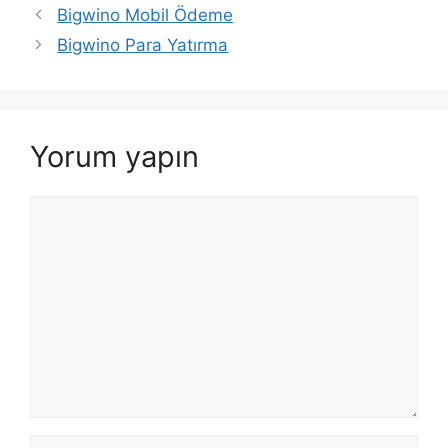
Bigwino Mobil Ödeme
Bigwino Para Yatırma
Yorum yapın
Yorum
İsim