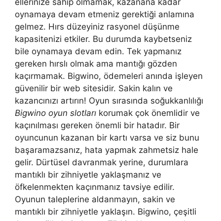
ellerinize sahip olmamak, kazanana kadar
oynamaya devam etmeniz gerektiği anlamına
gelmez. Hırs düzeyiniz rasyonel düşünme
kapasitenizi etkiler. Bu durumda kaybetseniz
bile oynamaya devam edin. Tek yapmanız
gereken hırslı olmak ama mantığı gözden
kaçırmamak. Bigwino, ödemeleri anında işleyen
güvenilir bir web sitesidir. Sakin kalın ve
kazancınızı artırın! Oyun sırasında soğukkanlılığı
Bigwino oyun slotları
korumak çok önemlidir ve
kaçınılması gereken önemli bir hatadır. Bir
oyuncunun kazanan bir kartı varsa ve siz bunu
başaramazsanız, hata yapmak zahmetsiz hale
gelir. Dürtüsel davranmak yerine, durumlara
mantıklı bir zihniyetle yaklaşmanız ve
öfkelenmekten kaçınmanız tavsiye edilir.
Oyunun taleplerine aldanmayın, sakin ve
mantıklı bir zihniyetle yaklaşın. Bigwino, çeşitli