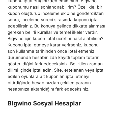
kuponu iptal ettiğinizden emin olun. Bigwino
kuponumu nasıl sonlandırabilirim? Özellikle, bir
kupon oluşturup inceleme ekibine gönderdikten
sonra, inceleme süreci sırasında kuponu iptal
edebilirsiniz. Bu konuya gelince dikkate alınması
gereken belirli kurallar ve temel ilkeler vardır.
Bigwino için kupon iptal ücretini nasıl alabilirim?
Kuponu iptal etmeye karar verirseniz, kuponu
son kullanma tarihinden önce iptal etmeniz
durumunda hesabınızda kayıtlı toplam tutarın
gösterildiğini fark edeceksiniz. Belirtilen zaman
dilimi içinde iptal edin. Site, ertelenen veya iptal
edilen oyunlara ait kuponları iptal etmeyi
bitirdiğinde hesabınızdan çekilen paranın
hesabınıza aktarıldığını fark edeceksiniz.
Bigwino Sosyal Hesaplar