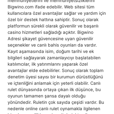
memnuniyetlerini ve memnuniyetsizliklerini
Bigwino.com ifade edebilir. Web sitesi tüm
kullanıcılara özel avantajlar sağlar ve yardım için
özel bir destek hattına sahiptir. Sonuç olarak
platformun sürekli olarak güvenilir ve başarılı
casino hizmetleri sağladığı açıktır. Bigwino
Adresi şikayet güvencesine uyan güvenilir
seçenekler ve canlı bahis oyunları da vardır.
Kayıt aşamasında isim, doğum tarihi ve ek
bilgileri sağlayarak zamanlayıcıyı başlatabilen
katılımcılar, ilk yatırımlarını yaparak özel
avantajlar elde edebilirler. Sonuç olarak toplam
denetim üyesi sayısı bir kurumun dürüstlüğünü
ve içtenliğini anlamak için yeterli olabilir. Canlı
rulet dünyasında ortaya çıkan ilk düşünce, bu
oyunun tamamen şansa dayalı olduğu
yönündedir. Ruletin çok sayıda çeşidi vardır. Bu
nedenle online canlı rulet oynamakla ilgilenen