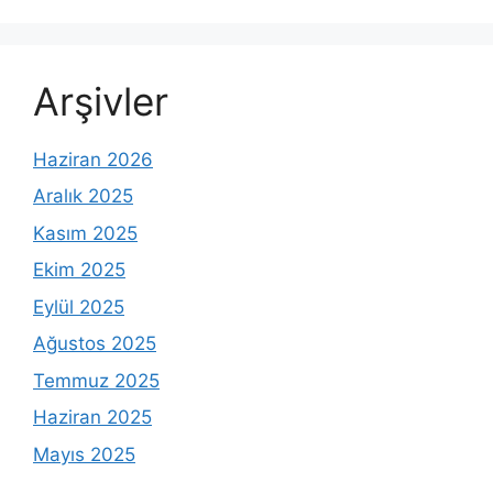
Arşivler
Haziran 2026
Aralık 2025
Kasım 2025
Ekim 2025
Eylül 2025
Ağustos 2025
Temmuz 2025
Haziran 2025
Mayıs 2025