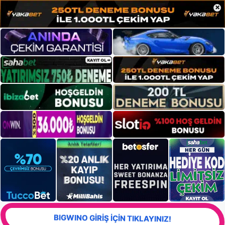
×
BIGWINO GİRİŞ İÇİN TIKLAYINIZ!