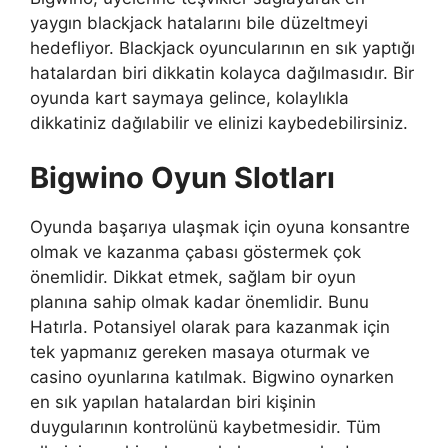
yaygın blackjack hatalarını bile düzeltmeyi
hedefliyor. Blackjack oyuncularının en sık yaptığı
hatalardan biri dikkatin kolayca dağılmasıdır. Bir
oyunda kart saymaya gelince, kolaylıkla
dikkatiniz dağılabilir ve elinizi kaybedebilirsiniz.
Bigwino Oyun Slotları
Oyunda başarıya ulaşmak için oyuna konsantre
olmak ve kazanma çabası göstermek çok
önemlidir. Dikkat etmek, sağlam bir oyun
planına sahip olmak kadar önemlidir. Bunu
Hatırla. Potansiyel olarak para kazanmak için
tek yapmanız gereken masaya oturmak ve
casino oyunlarına katılmak. Bigwino oynarken
en sık yapılan hatalardan biri kişinin
duygularının kontrolünü kaybetmesidir. Tüm